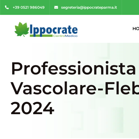
+39 0521 986049
segreteria@ippocrateparma.it
H
Professionista
Vascolare-Fle
2024