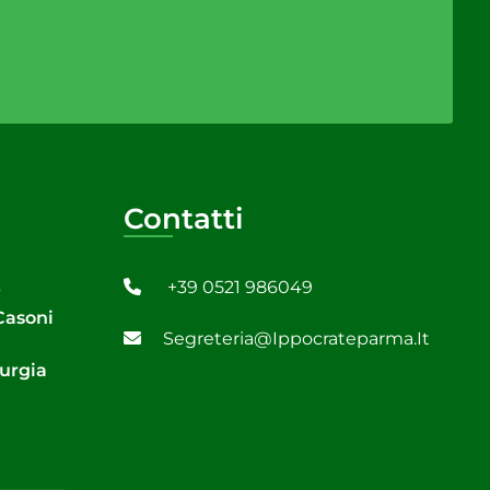
Contatti
+39 0521 986049
6
 Casoni
Segreteria@ippocrateparma.it
rurgia