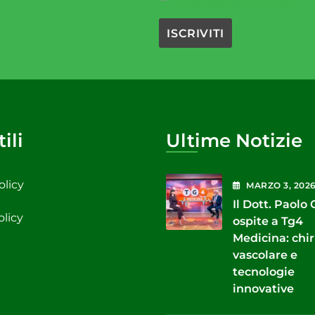
Accetto la privacy policy
ili
Ultime Notizie
olicy
MARZO
3
, 202
Il Dott. Paolo
olicy
ospite a Tg4
Medicina: chi
vascolare e
tecnologie
innovative