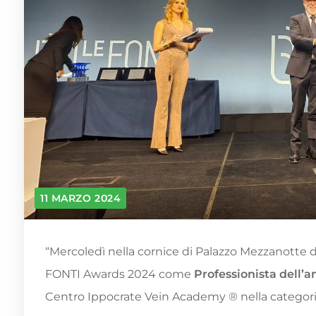
11 MARZO 2024
“Mercoledì nella cornice di Palazzo Mezzanotte di
FONTI Awards 2024 come
Professionista dell’
Centro Ippocrate Vein Academy ® nella cate