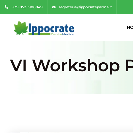
+39 0521 986049
segreteria@ippocrateparma.it
H
VI Workshop 