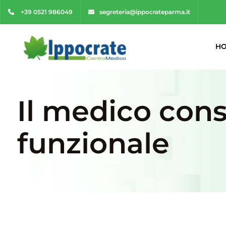
+39 0521 986049
segreteria@ippocrateparma.it
H
Il medico consi
funzionale