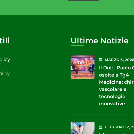
ili
Ultime Notizie
olicy
MARZO
3
, 202
Il Dott. Paolo
olicy
ospite a Tg4
Medicina: chi
vascolare e
tecnologie
innovative
FEBBRAIO
2
, 