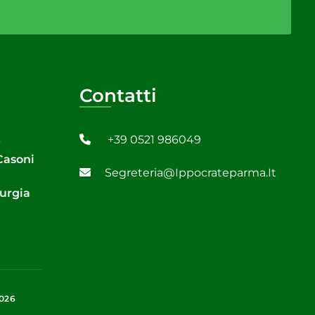
Contatti
+39 0521 986049
6
 Casoni
Segreteria@ippocrateparma.it
rurgia
2026