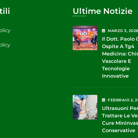
ili
Ultime Notizie
olicy
MARZO
3
, 202
Il Dott. Paolo
olicy
Ospite A Tg4
Medicina: Chi
Vascolare E
Tecnologie
Innovative
FEBBRAIO
2
, 
Ultrasuoni Pe
Trattare Le Ve
Cure Mininvas
Conservative