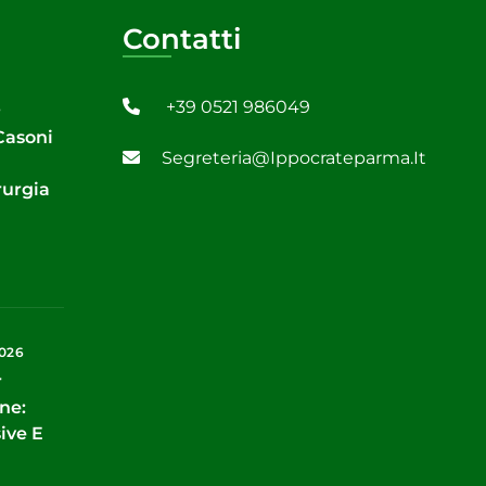
Contatti
+39 0521 986049
6
 Casoni
Segreteria@ippocrateparma.it
rurgia
2026
r
ne:
ive E