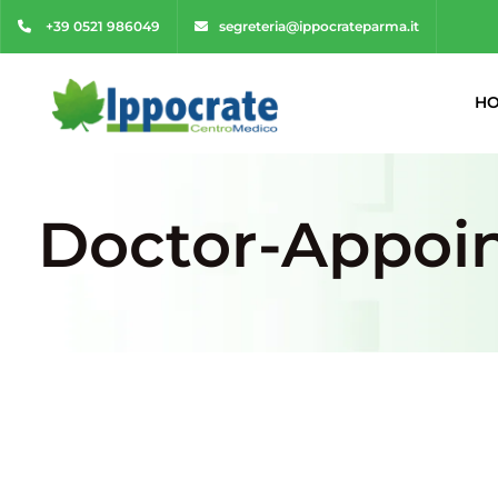
+39 0521 986049
segreteria@ippocrateparma.it
H
Doctor-Appoi