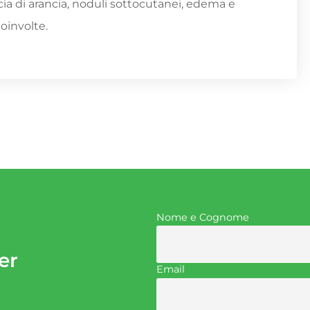
cia di arancia, noduli sottocutanei, edema e
coinvolte.
Nome e Cognome
er
Email