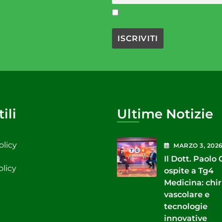
Accetto la privacy policy
ili
Ultime Notizie
olicy
MARZO
3
, 202
Il Dott. Paolo
olicy
ospite a Tg4
Medicina: chi
vascolare e
tecnologie
innovative