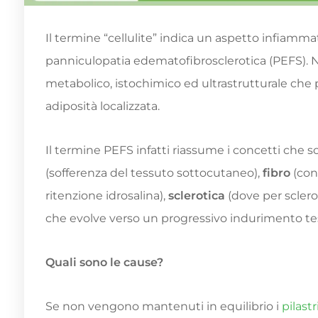
Il termine “cellulite” indica un aspetto infiamma
panniculopatia edematofibrosclerotica (PEFS). Nel
metabolico, istochimico ed ultrastrutturale che 
adiposità localizzata.
Il termine PEFS infatti riassume i concetti che so
(sofferenza del tessuto sottocutaneo),
fibro
(con
ritenzione idrosalina),
sclerotica
(dove per scler
che evolve verso un progressivo indurimento te
Quali sono le cause?
Se non vengono mantenuti in equilibrio i
pilast