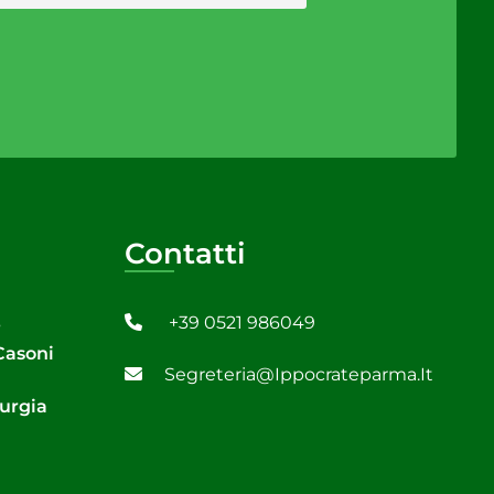
Contatti
+39 0521 986049
6
 Casoni
Segreteria@ippocrateparma.it
rurgia