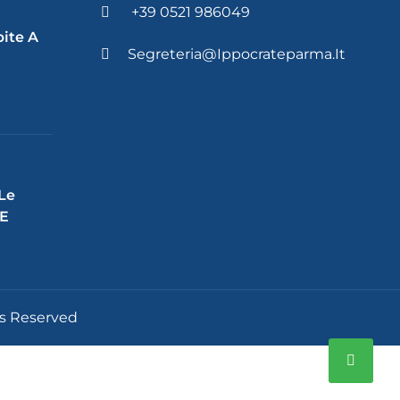
+39 0521 986049
pite A
Segreteria@ippocrateparma.it
a
 Le
 E
ts Reserved