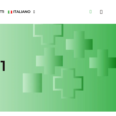
TI
ITALIANO
1